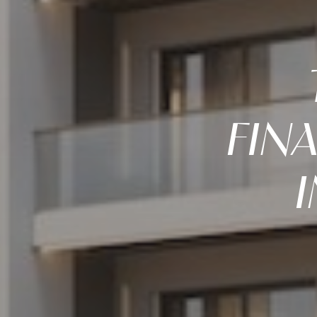
FIN
I