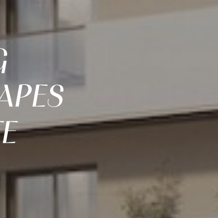
G
APES
TE